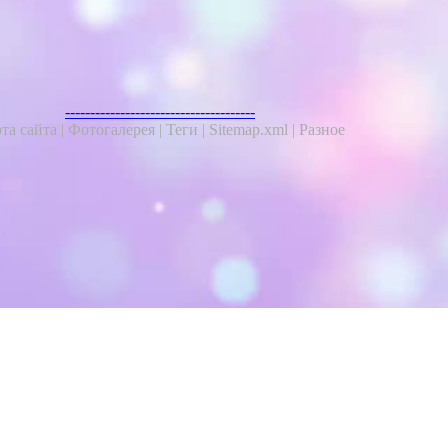
--------------------------------------
та сайта |
Фотогалерея |
Теги |
Sitemap.xml |
Разное